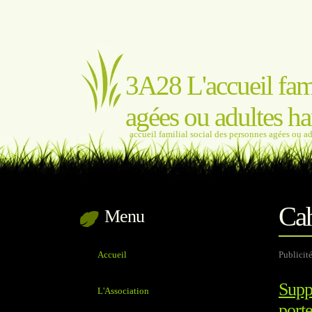
3A28 L'accueil fami
agées ou adultes ha
accueil familial social des personnes agées ou a
Cah
Menu
Accueil
Publicit
Suppr
L'Association
porte